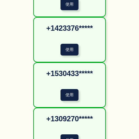
+1423376*****
+1530433*****
+1309270*****