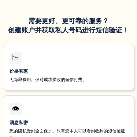
[W
Walm
3 minutes
57513
151537*****
Walmart
expi
ago
never 
需要更好、更可靠的服务？
3 minutes
395
创建账户并获取私人号码进行短信验证！
89854
144784*****
Instagram
ago
One
unloc
3 minutes
Free
183376*****
121520*****
OnePay
ago
and i
📉
in 
[W
价格实惠
Walm
3 minutes
57513
151537*****
Walmart
expi
无隐藏费用。仅对成功接收的短信付费。
ago
never 
OTG
3 minutes
clai
183340*****
156426*****
Unknown
ago
*** m
👁
R
Plat
Tax
消息私密
4 minutes
Shop 
190336*****
190337*****
Unknown
ago
Taxe
您的隐私受到全面保护。只有您本人可以看到收到的短信验证
Name