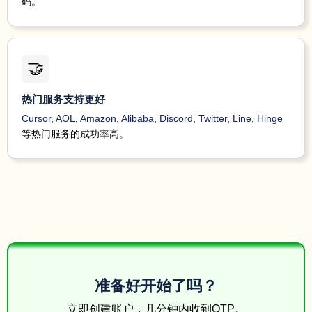
码。
Wal
yours
4 minutes
41816
121583*****
Walmart
to $3
ago
Set
🤝
el
Wal
yours
4 minutes
热门服务支持更好
41816
121583*****
Walmart
to $3
ago
Set
Cursor
,
AOL
,
Amazon
,
Alibaba
,
Discord
,
Twitter
,
Line
,
Hinge
el
等热门服务的成功率高。
You
ar
4 minutes
41646
143437*****
Walmart
Non
ago
Deta
Yes, t
4 minutes
142341*****
142377*****
Unknown
We wi
ago
Wal
yours
4 minutes
41816
121583*****
Walmart
to $3
ago
Set
el
准备好开始了吗？
SIGN
share
4 minutes
立即创建账户，几分钟内收到OTP。