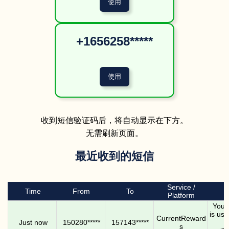
+1656258*****
收到短信验证码后，将自动显示在下方。
无需刷新页面。
最近收到的短信
Service /
Time
From
To
Platform
Your 
is us
CurrentReward
Just now
150280*****
157143*****
N
s