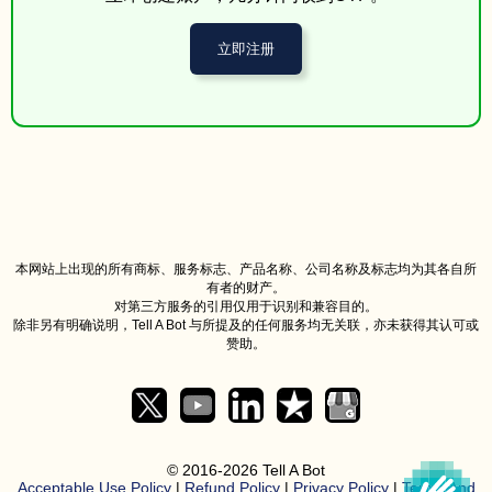
120795*****
180257*****
Signal
anyo
ago
rep
立即注册
[W
Walm
4 minutes
57513
151537*****
Walmart
expi
ago
never 
jjd**
4 minutes
28581
126797*****
CashApp
you
ago
you? 
con
4 minutes
Your 
22395
126797*****
POF
ago
本网站上出现的所有商标、服务标志、产品名称、公司名称及标志均为其各自所
062
有者的财产。
4 minutes
verifi
对第三方服务的引用仅用于识别和兼容目的。
86753
193696*****
Venmo
ago
or i
除非另有明确说明，Tell A Bot 与所提及的任何服务均无关联，亦未获得其认可或
赞助。
[W
Walm
5 minutes
57513
148493*****
Walmart
expi
ago
never 
[W
© 2016-2026 Tell A Bot
Walm
5 minutes
Acceptable Use Policy
|
Refund Policy
|
Privacy Policy
|
Terms And
57513
144784*****
Walmart
expi