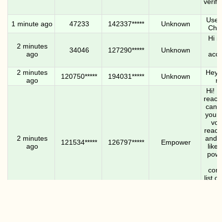
verif
Use 8
1 minute ago
47233
142337*****
Unknown
Chr
Hi i
2 minutes
h
34046
127290*****
Unknown
ago
acce
2 minutes
Hey 
120750*****
194031*****
Unknown
ago
ne
Hi! I
reachi
can c
your 
vot
reach
2 minutes
and l
121534*****
126797*****
Empower
ago
like
powe
e
comm
list o
the 
2 minutes
*** c
183330*****
141941*****
Unknown
ago
wor