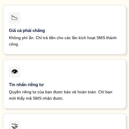
17 minutes
acco
39041
171555*****
Facebook
ago
step
the 
📉
19 minutes
<#> 
89854
142337*****
Facebook
ago
Giá cả phải chăng
20 minutes
FB-
39041
171555*****
Facebook
Không phí ẩn. Chỉ trả tiền cho các lần kích hoạt SMS thành
ago
công.
20 minutes
13119
89854
162656*****
Facebook
ago
fo
21 minutes
07245
89854
133131*****
Facebook
ago
fo
6522
22 minutes
👁
89854
155720*****
Facebook
code.
ago
22 minutes
07245
89854
133131*****
Facebook
Tin nhắn riêng tư
ago
fo
Quyền riêng tư của bạn được bảo vệ hoàn toàn. Chỉ bạn
24 minutes
FB-
39041
121543*****
Facebook
ago
mới thấy mã SMS nhận được.
25 minutes
092
39041
121543*****
Instagram
ago
26 minutes
092
39041
121543*****
Instagram
ago
🤝
32 minutes
129
39041
155964*****
Instagram
ago