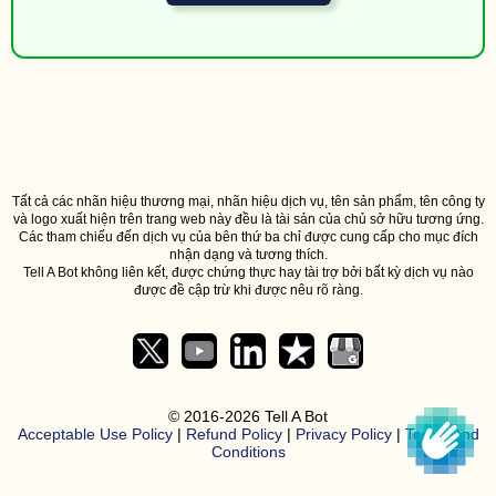
76934
121543*****
LinkedIn
ago
57 minutes
28
39041
141420*****
Facebook
ago
Snap
57 minutes
ti
184842*****
155720*****
Snapchat
ago
enrol
call
57 minutes
289
89854
158573*****
Instagram
ago
1 hour
27242
Tất cả các nhãn hiệu thương mại, nhãn hiệu dịch vụ, tên sản phẩm, tên công ty
39041
121543*****
Facebook
1 minute ago
fo
và logo xuất hiện trên trang web này đều là tài sản của chủ sở hữu tương ứng.
1 hour
8986
Các tham chiếu đến dịch vụ của bên thứ ba chỉ được cung cấp cho mục đích
8 minutes
39041
126797*****
Facebook
code.
nhận dạng và tương thích.
ago
Tell A Bot không liên kết, được chứng thực hay tài trợ bởi bất kỳ dịch vụ nào
được đề cập trừ khi được nêu rõ ràng.
1 hour
1822
8 minutes
39041
126797*****
Facebook
code.
ago
1 hour
145
10 minutes
39041
121543*****
Instagram
ago
1 hour
© 2016-2026 Tell A Bot
145
10 minutes
39041
121543*****
Instagram
Acceptable Use Policy
|
Refund Policy
|
Privacy Policy
|
Terms And
ago
Conditions
1 hour
9928
10 minutes
39041
126797*****
Facebook
code.