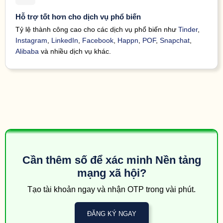
32 minutes
129
39041
155964*****
Instagram
Hỗ trợ tốt hơn cho dịch vụ phổ biến
ago
38 minutes
627
Tỷ lệ thành công cao cho các dịch vụ phổ biến như
Tinder
,
39041
121543*****
Instagram
ago
Instagram
,
LinkedIn
,
Facebook
,
Happn
,
POF
,
Snapchat
,
40 minutes
713
39041
121543*****
Instagram
Alibaba
và nhiều dịch vụ khác.
ago
40 minutes
195
39041
171555*****
Instagram
ago
40 minutes
713
39041
121543*****
Instagram
ago
41 minutes
195
39041
171555*****
Instagram
ago
9868
45 minutes
39041
121543*****
Facebook
code.
ago
47 minutes
185
39041
120741*****
Instagram
ago
Cần thêm số để xác minh Nền tảng
47 minutes
185
39041
120741*****
Instagram
mạng xã hội?
ago
50 minutes
764
39041
121543*****
Instagram
Tạo tài khoản ngay và nhận OTP trong vài phút.
ago
50 minutes
764
39041
121543*****
Instagram
ago
ĐĂNG KÝ NGAY
56 minutes
Your 