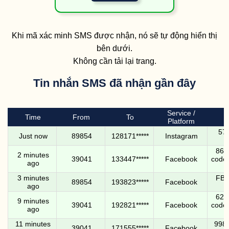
Khi mã xác minh SMS được nhận, nó sẽ tự động hiển thị
bên dưới.
Không cần tải lại trang.
Tin nhắn SMS đã nhận gần đây
Service /
Time
From
To
Platform
574
Just now
89854
128171*****
Instagram
8674
2 minutes
39041
133447*****
Facebook
code.
ago
3 minutes
FB-
89854
193823*****
Facebook
ago
6241
9 minutes
39041
192821*****
Facebook
code.
ago
11 minutes
9980
39041
171555*****
Facebook