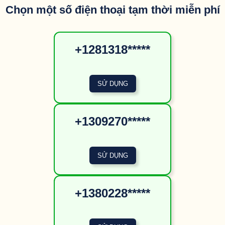
Chọn một số điện thoại tạm thời miễn phí
+1281318*****
+1309270*****
+1380228*****