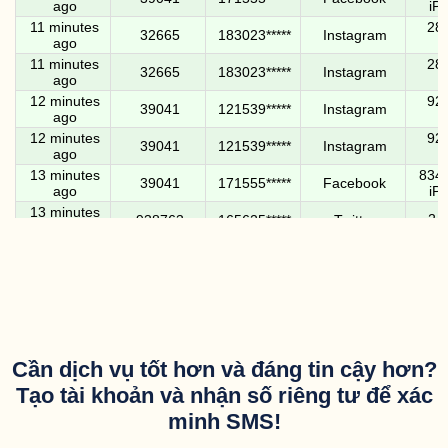
ago
iP
11 minutes
285
32665
183023*****
Instagram
ago
11 minutes
285
32665
183023*****
Instagram
ago
12 minutes
925
39041
121539*****
Instagram
ago
12 minutes
925
39041
121539*****
Instagram
ago
13 minutes
8347
39041
171555*****
Facebook
ago
iP
13 minutes
2
938763
165625*****
Twitter
ago
15 minutes
689
39041
141420*****
Instagram
ago
16 minutes
689
39041
141420*****
Instagram
ago
7304
16 minutes
39041
171555*****
Facebook
code.
ago
Cần dịch vụ tốt hơn và đáng tin cậy hơn?
<#> 
16 minutes
Tạo tài khoản và nhận số riêng tư để xác
39041
181684*****
Facebook
ago
minh SMS!
Thi
al