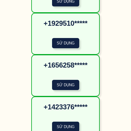
+1929510*****
+1656258*****
+1423376*****